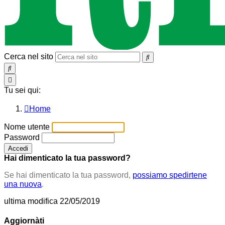
Cerca nel sito
SEARCH
Toggle
navigation
Tu sei qui:
Home
Nome utente
Password
Hai dimenticato la tua password?
Se hai dimenticato la tua password,
possiamo spedirtene
una nuova
.
ultima modifica
22/05/2019
Aggiornàti