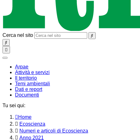
Cerca nel sito
SEARCH
Toggle
navigation
chiudi
Arpae
Attività e servizi
Il territorio
Temi ambientali
Dati e report
Documenti
Tu sei qui:
Home
Ecoscienza
Numeri e articoli di Ecoscienza
Anno 2021