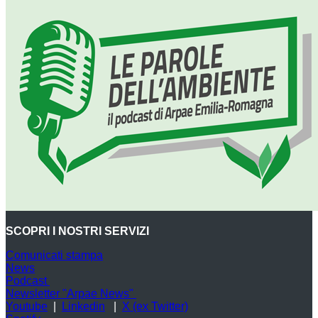
SCOPRI I NOSTRI SERVIZI
Comunicati stampa
News
Podcast
Newsletter "Arpae News"
Youtube
|
Linkedin
|
X (ex Twitter)