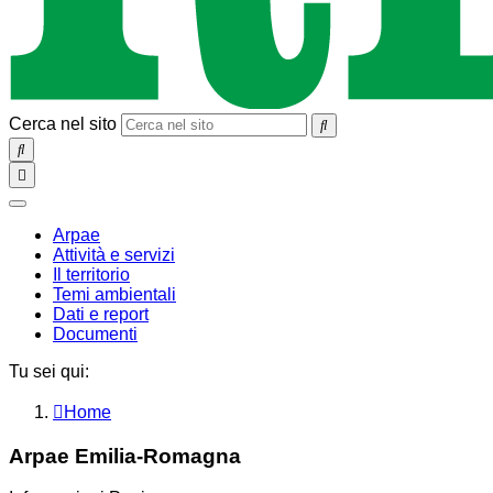
Cerca nel sito
SEARCH
Toggle
navigation
chiudi
Arpae
Attività e servizi
Il territorio
Temi ambientali
Dati e report
Documenti
Tu sei qui:
Home
Arpae Emilia-Romagna