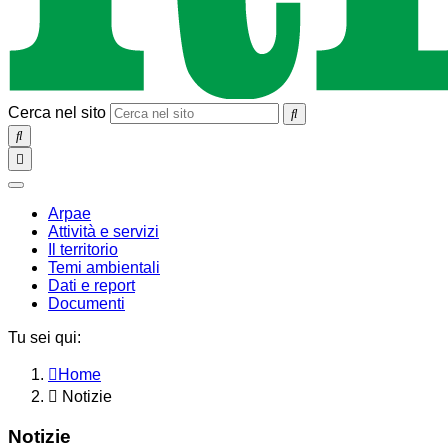
Cerca nel sito
SEARCH
Toggle
navigation
chiudi
Arpae
Attività e servizi
Il territorio
Temi ambientali
Dati e report
Documenti
Tu sei qui:
Home
Notizie
Notizie