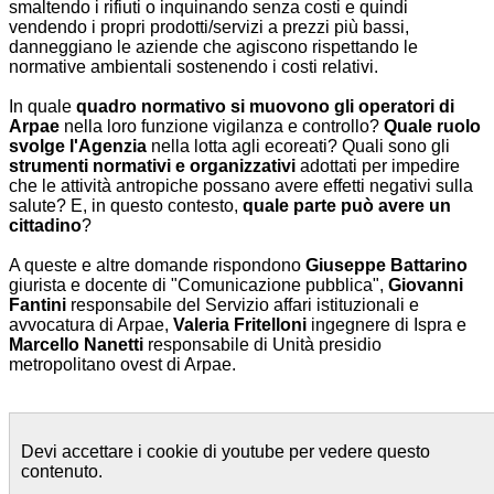
smaltendo i rifiuti o inquinando senza costi e quindi
vendendo i propri prodotti/servizi a prezzi più bassi,
danneggiano le aziende che agiscono rispettando le
normative ambientali sostenendo i costi relativi.
In quale
quadro normativo si muovono gli operatori di
Arpae
nella loro funzione vigilanza e controllo?
Quale ruolo
svolge l'Agenzia
nella lotta agli ecoreati?
Quali sono gli
strumenti normativi e organizzativi
adottati per impedire
che le attività antropiche possano avere effetti negativi sulla
salute? E, in questo contesto,
quale parte può avere un
cittadino
?
A queste e altre domande rispondono
Giuseppe Battarino
giurista e docente di "Comunicazione pubblica",
Giovanni
Fantini
responsabile del Servizio affari istituzionali e
avvocatura di Arpae,
Valeria Fritelloni
ingegnere di Ispra e
Marcello Nanetti
responsabile di Unità presidio
metropolitano ovest di Arpae.
Devi accettare i cookie di youtube per vedere questo
contenuto.