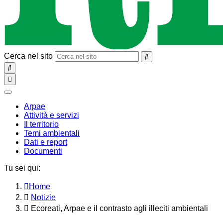
Cerca nel sito
SEARCH
Toggle
navigation
chiudi
Arpae
Attività e servizi
Il territorio
Temi ambientali
Dati e report
Documenti
Tu sei qui:
Home
Notizie
Ecoreati, Arpae e il contrasto agli illeciti ambientali