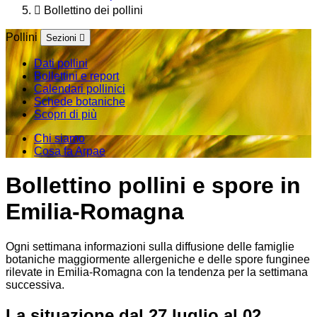
Bollettino dei pollini
Pollini
Sezioni
Dati pollini
Bollettini e report
Calendari pollinici
Schede botaniche
Scopri di più
Chi siamo
Cosa fa Arpae
Bollettino pollini e spore in
Emilia-Romagna
Ogni settimana informazioni sulla diffusione delle famiglie
botaniche maggiormente allergeniche e delle spore funginee
rilevate in Emilia-Romagna con la tendenza per la settimana
successiva.
La situazione dal 27 luglio al 02