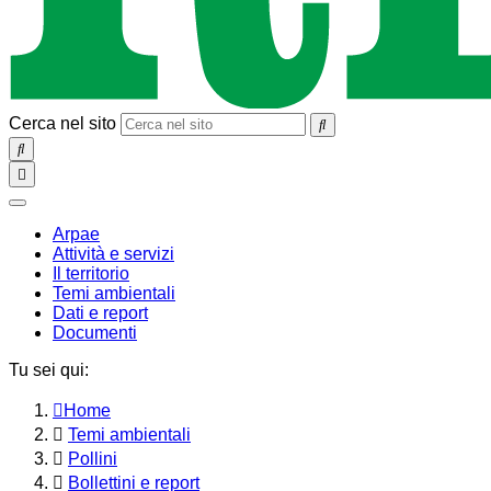
Cerca nel sito
SEARCH
Toggle
navigation
chiudi
Arpae
Attività e servizi
Il territorio
Temi ambientali
Dati e report
Documenti
Tu sei qui:
Home
Temi ambientali
Pollini
Bollettini e report