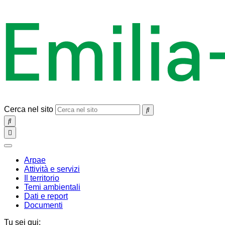
Cerca nel sito
SEARCH
Toggle
navigation
chiudi
Arpae
Attività e servizi
Il territorio
Temi ambientali
Dati e report
Documenti
Tu sei qui: