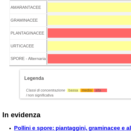
AMARANTACEE
GRAMINACEE
PLANTAGINACEE
URTICACEE
SPORE - Alternaria
Legenda
Classi di concentrazione
bassa
media
alta
/ non significativa
In evidenza
Pollini e spore: piantaggini, graminacee e al