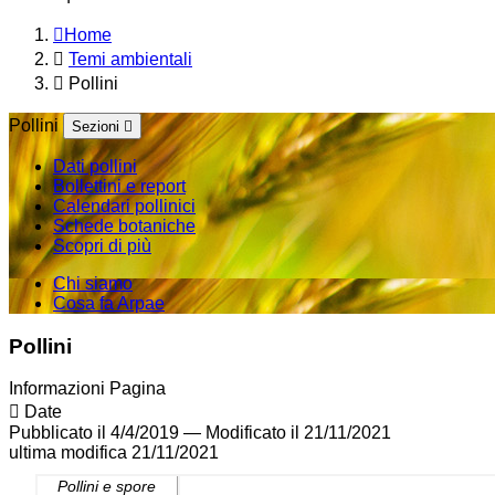
Home
Temi ambientali
Pollini
Pollini
Sezioni
Dati pollini
Bollettini e report
Calendari pollinici
Schede botaniche
Scopri di più
Chi siamo
Cosa fa Arpae
Pollini
Informazioni Pagina
Date
Pubblicato il 4/4/2019
—
Modificato il 21/11/2021
ultima modifica
21/11/2021
Pollini e spore