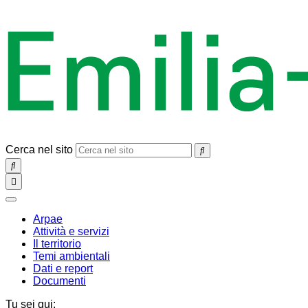
Cerca nel sito
SEARCH
Toggle
navigation
chiudi
Arpae
Attività e servizi
Il territorio
Temi ambientali
Dati e report
Documenti
Tu sei qui: