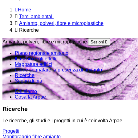
Home
Temi ambientali
Amianto, polveri, fibre e microplastiche
Ricerche
Amianto, polveri, fibre e microplastiche
Sezioni
Piano regionale amianto
Il rischio e gli effetti
Mappatura edifici
Come segnalare la presenza di amianto
Ricerche
Scopri di più
Chi siamo
Cosa fa Arpae
Ricerche
Le ricerche, gli studi e i progetti in cui è coinvolta Arpae.
Progetti
Monitoraggio fibre amianto