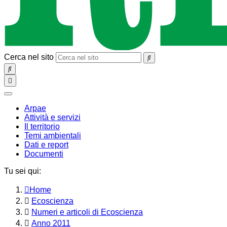
Cerca nel sito
SEARCH
Toggle
navigation
chiudi
Arpae
Attività e servizi
Il territorio
Temi ambientali
Dati e report
Documenti
Tu sei qui:
Home
Ecoscienza
Numeri e articoli di Ecoscienza
Anno 2011