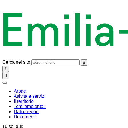
Cerca nel sito
SEARCH
Toggle
navigation
chiudi
Arpae
Attività e servizi
Il territorio
Temi ambientali
Dati e report
Documenti
Tu sei qui: