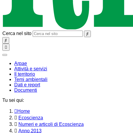
Cerca nel sito
SEARCH
Toggle
navigation
chiudi
Arpae
Attività e servizi
Il territorio
Temi ambientali
Dati e report
Documenti
Tu sei qui:
Home
Ecoscienza
Numeri e articoli di Ecoscienza
Anno 2013