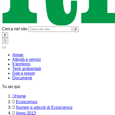
Cerca nel sito
SEARCH
Toggle
navigation
chiudi
Arpae
Attività e servizi
Il territorio
Temi ambientali
Dati e report
Documenti
Tu sei qui:
Home
Ecoscienza
Numeri e articoli di Ecoscienza
Anno 2013