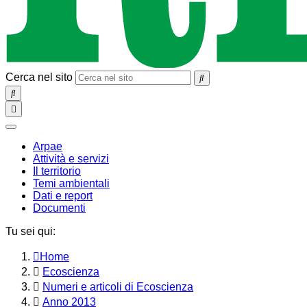
Cerca nel sito
SEARCH
Toggle
navigation
chiudi
Arpae
Attività e servizi
Il territorio
Temi ambientali
Dati e report
Documenti
Tu sei qui:
Home
Ecoscienza
Numeri e articoli di Ecoscienza
Anno 2013