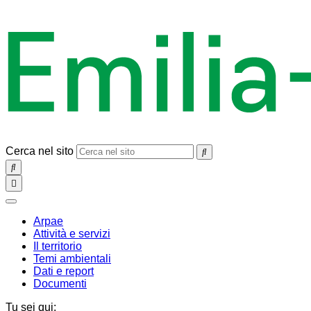
Cerca nel sito
SEARCH
Toggle
navigation
chiudi
Arpae
Attività e servizi
Il territorio
Temi ambientali
Dati e report
Documenti
Tu sei qui: