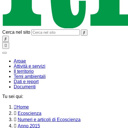
Cerca nel sito
SEARCH
Toggle
navigation
chiudi
Arpae
Attività e servizi
Il territorio
Temi ambientali
Dati e report
Documenti
Tu sei qui:
Home
Ecoscienza
Numeri e articoli di Ecoscienza
Anno 2015