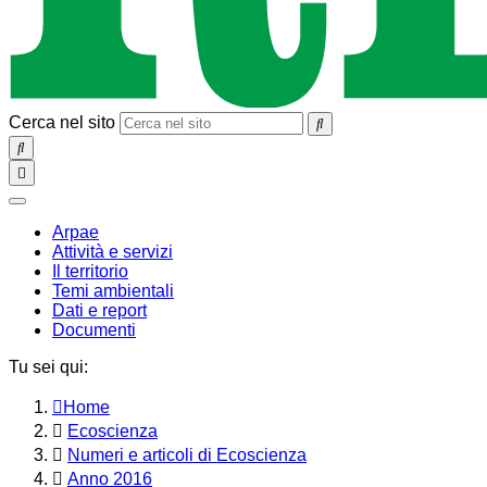
Cerca nel sito
SEARCH
Toggle
navigation
chiudi
Arpae
Attività e servizi
Il territorio
Temi ambientali
Dati e report
Documenti
Tu sei qui:
Home
Ecoscienza
Numeri e articoli di Ecoscienza
Anno 2016