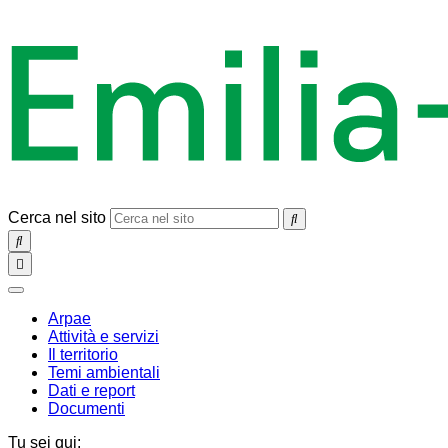
Cerca nel sito
SEARCH
Toggle
navigation
chiudi
Arpae
Attività e servizi
Il territorio
Temi ambientali
Dati e report
Documenti
Tu sei qui: