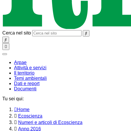
Cerca nel sito
SEARCH
Toggle
navigation
chiudi
Arpae
Attività e servizi
Il territorio
Temi ambientali
Dati e report
Documenti
Tu sei qui:
Home
Ecoscienza
Numeri e articoli di Ecoscienza
Anno 2016