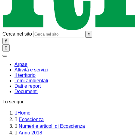
Cerca nel sito
SEARCH
Toggle
navigation
chiudi
Arpae
Attività e servizi
Il territorio
Temi ambientali
Dati e report
Documenti
Tu sei qui:
Home
Ecoscienza
Numeri e articoli di Ecoscienza
Anno 2018