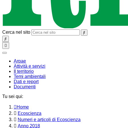
Cerca nel sito
SEARCH
Toggle
navigation
chiudi
Arpae
Attività e servizi
Il territorio
Temi ambientali
Dati e report
Documenti
Tu sei qui:
Home
Ecoscienza
Numeri e articoli di Ecoscienza
Anno 2018