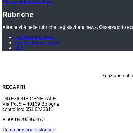
Prima conferenza Snpa
Rubriche
Altre novità nelle rubriche Legislazione news, Osservatorio ecor
Legislazione news
Osservatorio ecoreati
Libri
Iscrizione sul 
RECAPITI
DIREZIONE GENERALE
Via Po, 5 – 40139 Bologna
centralino: 051 6223811
P.IVA
04290860370
Cerca persone e strutture