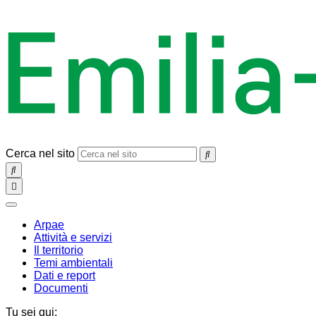
Cerca nel sito
SEARCH
Toggle
navigation
chiudi
Arpae
Attività e servizi
Il territorio
Temi ambientali
Dati e report
Documenti
Tu sei qui: