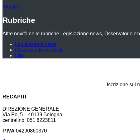
Attualità
Rubriche
Altre novità nelle rubriche Legislazione news, Osservatorio eco
Legislazione news
Osservatorio ecoreati
Libri
Iscrizione sul 
RECAPITI
DIREZIONE GENERALE
Via Po, 5 – 40139 Bologna
centralino: 051 6223811
P.IVA
04290860370