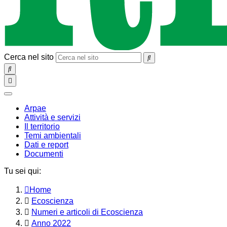
Cerca nel sito
SEARCH
Toggle
navigation
chiudi
Arpae
Attività e servizi
Il territorio
Temi ambientali
Dati e report
Documenti
Tu sei qui:
Home
Ecoscienza
Numeri e articoli di Ecoscienza
Anno 2022