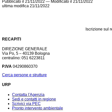
Pubblicato il 21/11/2022
—
Modificato il 21/11/2022
ultima modifica
21/11/2022
Iscrizione sul 
RECAPITI
DIREZIONE GENERALE
Via Po, 5 – 40139 Bologna
centralino: 051 6223811
P.IVA
04290860370
Cerca persone e strutture
URP
Contatta l'Agenzia
Sedi e contatti in regione
Scrivici via PEC
Pronto intervento ambientale