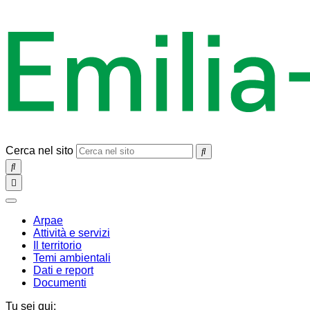
Cerca nel sito
SEARCH
Toggle
navigation
chiudi
Arpae
Attività e servizi
Il territorio
Temi ambientali
Dati e report
Documenti
Tu sei qui: