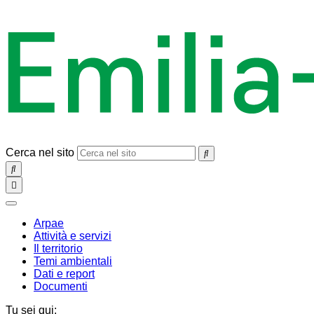
Cerca nel sito
SEARCH
Toggle
navigation
chiudi
Arpae
Attività e servizi
Il territorio
Temi ambientali
Dati e report
Documenti
Tu sei qui: