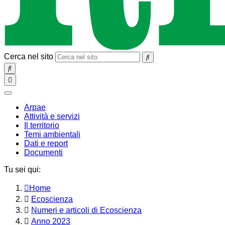
Cerca nel sito
SEARCH
Toggle
navigation
chiudi
Arpae
Attività e servizi
Il territorio
Temi ambientali
Dati e report
Documenti
Tu sei qui:
Home
Ecoscienza
Numeri e articoli di Ecoscienza
Anno 2023