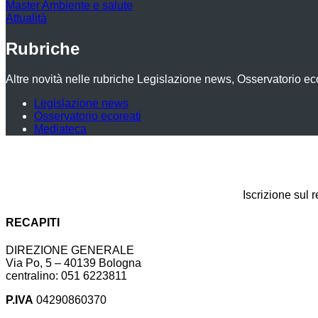
Master Ambiente e salute
Attualità
Rubriche
Altre novità nelle rubriche Legislazione news, Osservatorio ec
Legislazione news
Osservatorio ecoreati
Mediateca
Iscrizione sul 
RECAPITI
DIREZIONE GENERALE
Via Po, 5 – 40139 Bologna
centralino: 051 6223811
P.IVA
04290860370