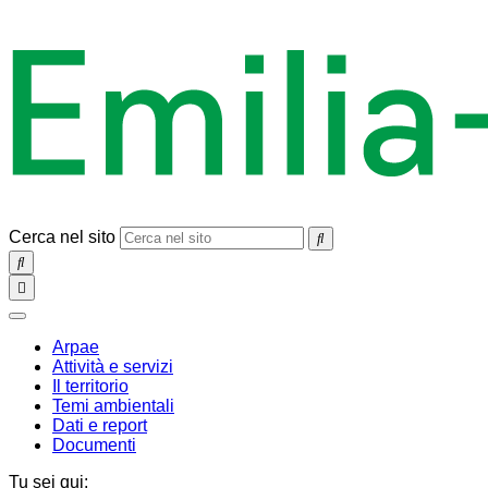
Cerca nel sito
SEARCH
Toggle
navigation
chiudi
Arpae
Attività e servizi
Il territorio
Temi ambientali
Dati e report
Documenti
Tu sei qui: