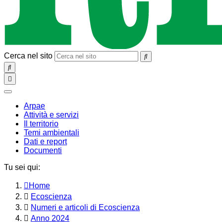
Cerca nel sito
SEARCH
Toggle
navigation
chiudi
Arpae
Attività e servizi
Il territorio
Temi ambientali
Dati e report
Documenti
Tu sei qui:
Home
Ecoscienza
Numeri e articoli di Ecoscienza
Anno 2024