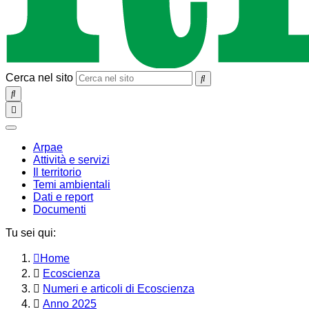
Cerca nel sito
SEARCH
Toggle
navigation
chiudi
Arpae
Attività e servizi
Il territorio
Temi ambientali
Dati e report
Documenti
Tu sei qui:
Home
Ecoscienza
Numeri e articoli di Ecoscienza
Anno 2025