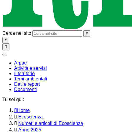
Cerca nel sito
SEARCH
Toggle
navigation
chiudi
Arpae
Attività e servizi
Il territorio
Temi ambientali
Dati e report
Documenti
Tu sei qui:
Home
Ecoscienza
Numeri e articoli di Ecoscienza
Anno 2025