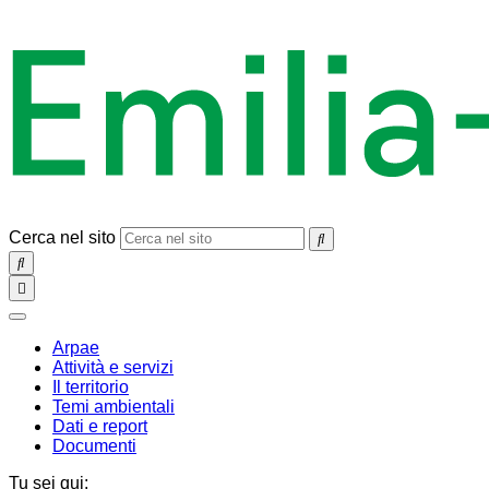
Cerca nel sito
SEARCH
Toggle
navigation
chiudi
Arpae
Attività e servizi
Il territorio
Temi ambientali
Dati e report
Documenti
Tu sei qui: