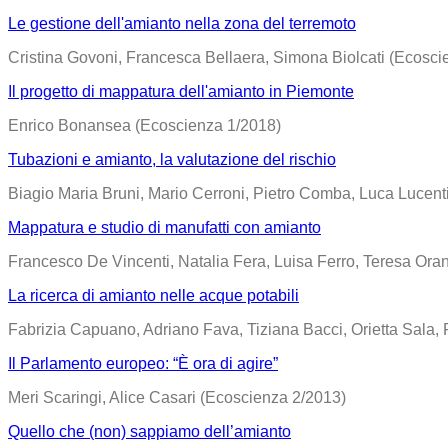
Le gestione dell'amianto nella zona del terremoto
Cristina Govoni, Francesca Bellaera, Simona Biolcati (Ecosci
Il progetto di mappatura dell'amianto in Piemonte
Enrico Bonansea (Ecoscienza 1/2018)
Tubazioni e amianto, la valutazione del rischio
Biagio Maria Bruni, Mario Cerroni, Pietro Comba, Luca Lucen
Mappatura e studio di manufatti con amianto
Francesco De Vincenti, Natalia Fera, Luisa Ferro, Teresa Or
La ricerca di amianto nelle acque potabili
Fabrizia Capuano, Adriano Fava, Tiziana Bacci, Orietta Sala, 
Il Parlamento europeo: “È ora di agire”
Meri Scaringi, Alice Casari (Ecoscienza 2/2013)
Quello che (non) sappiamo dell’amianto