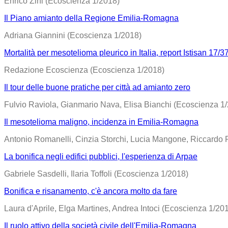
Enrico Zini (Ecoscienza 1/2018)
Il Piano amianto della Regione Emilia-Romagna
Adriana Giannini (Ecoscienza 1/2018)
Mortalità per mesotelioma pleurico in Italia, report Istisan 17/3
Redazione Ecoscienza (Ecoscienza 1/2018)
Il tour delle buone pratiche per città ad amianto zero
Fulvio Raviola, Gianmario Nava, Elisa Bianchi (Ecoscienza 1
Il mesotelioma maligno, incidenza in Emilia-Romagna
Antonio Romanelli, Cinzia Storchi, Lucia Mangone, Riccardo P
La bonifica negli edifici pubblici, l'esperienza di Arpae
Gabriele Sasdelli, Ilaria Toffoli (Ecoscienza 1/2018)
Bonifica e risanamento, c'è ancora molto da fare
Laura d'Aprile, Elga Martines, Andrea Intoci (Ecoscienza 1/20
Il ruolo attivo della società civile dell'Emilia-Romagna