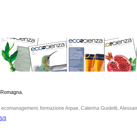
ia-Romagna.
tà, ecomanagement, formazione Arpae, Caterina Guidetti, Alessand
5/3