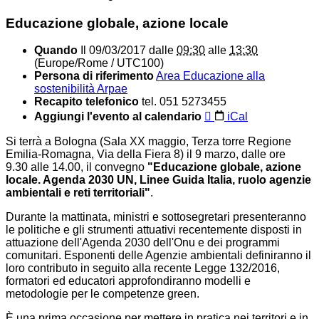
Educazione globale, azione locale
Quando
Il
09/03/2017
dalle
09:30
alle
13:30
(Europe/Rome / UTC100)
Persona di riferimento
Area Educazione alla
sostenibilità Arpae
Recapito telefonico
tel. 051 5273455
Aggiungi l'evento al calendario
iCal
Si terrà a Bologna (Sala XX maggio, Terza torre Regione
Emilia-Romagna, Via della Fiera 8) il 9 marzo, dalle ore
9.30 alle 14.00, il convegno
"Educazione globale, azione
locale. Agenda 2030 UN, Linee Guida Italia, ruolo agenzie
ambientali e reti territoriali"
.
Durante la mattinata, ministri e sottosegretari presenteranno
le politiche e gli strumenti attuativi recentemente disposti in
attuazione dell'Agenda 2030 dell'Onu e dei programmi
comunitari. Esponenti delle Agenzie ambientali definiranno il
loro contributo in seguito alla recente Legge 132/2016,
formatori ed educatori approfondiranno modelli e
metodologie per le competenze green.
È una prima occasione per mettere in pratica nei territori e in