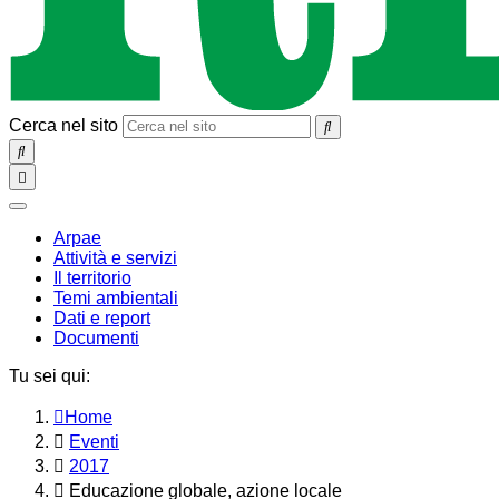
Cerca nel sito
SEARCH
Toggle
navigation
chiudi
Arpae
Attività e servizi
Il territorio
Temi ambientali
Dati e report
Documenti
Tu sei qui:
Home
Eventi
2017
Educazione globale, azione locale