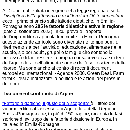
interdipendenza tra uomo, agricoltura e natura.
A 15 anni dall’entrata in vigore della legge regionale sulla
‘Disciplina dell’agriturismo e multifunzionalità in agricoltura’
,
ecco il primo bilancio sulle fattorie didattiche. In Emilia-
Romagna sono
295 le fattorie didattiche attive in regione
(dato al settembre 2022), in cui prevale l’apporto
dell’imprenditoria agricola femminile. In Emilia-Romagna,
queste aziende agricole sono divenute nel tempo punti di
riferimento sia per l'attività di educazione .alimentare nelle
scuole, sia per adulti, gruppi e famiglie che sentono la
necessità di far crescere la propria consapevolezza sui temi
dell'agricoltura, dell'alimentazione e dell’uso cosciente delle
risorse. Ma sono anche al centro di recenti documenti
europei ed internazionali - Agenda 2030, Green Deal, Farm
to fork - tesi a indirizzare la politica e le azioni dei prossimi
decenni.
Il volume e il contributo di Arpae
“Fattorie didattiche, il gusto della scoperta”
è il titolo del
volume edito dall'assessorato Agricoltura della Regione
Emilia-Romagna che, in più di 150 pagine, racconta le fasi
storiche di sviluppo delle fattorie didattiche in Europa, in
Italia ed in Emilia-Romagna.
Sono presenti inoltre le
interviste
esclusive ad alcuni