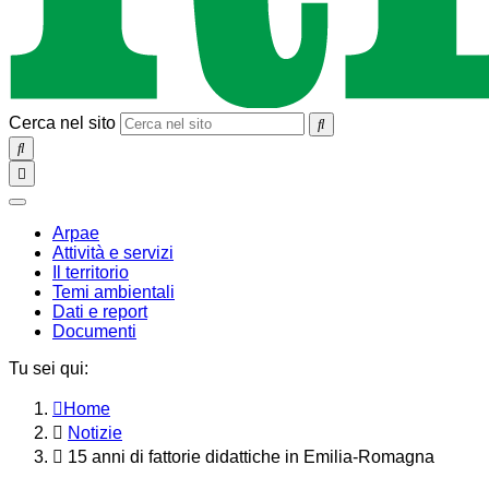
Cerca nel sito
SEARCH
Toggle
navigation
chiudi
Arpae
Attività e servizi
Il territorio
Temi ambientali
Dati e report
Documenti
Tu sei qui:
Home
Notizie
15 anni di fattorie didattiche in Emilia-Romagna