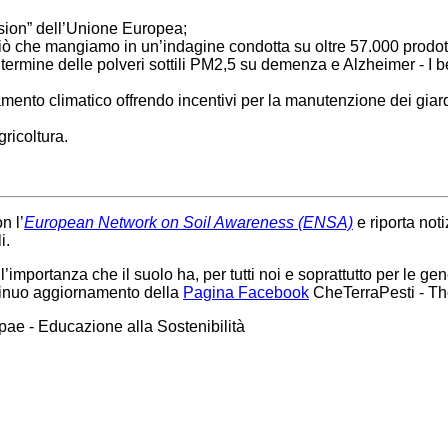
ssion” dell’Unione Europea;
ciò che mangiamo in un’indagine condotta su oltre 57.000 prodot
 termine delle polveri sottili PM2,5 su demenza e Alzheimer - I be
iamento climatico
offrendo incentivi per la manutenzione dei
giar
gricoltura.
n l’
European Network on Soil Awareness (ENSA)
e riporta noti
li.
ll’importanza che il suolo ha, per tutti noi e soprattutto per le g
ntinuo aggiornamento della
Pagina Facebook
CheTerraPesti - The
pae - Educazione alla Sostenibilità