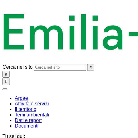
Cerca nel sito
SEARCH
Toggle
navigation
chiudi
Arpae
Attività e servizi
Il territorio
Temi ambientali
Dati e report
Documenti
Tu sei qui: