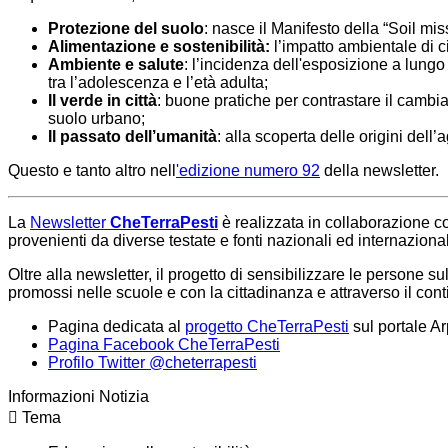
Protezione del suolo
: nasce il Manifesto della “Soil mi
Alimentazione e sostenibilità:
l’impatto ambientale di 
Ambiente e salute
: l’incidenza dell'esposizione a lungo
tra l’adolescenza e l’età adulta;
Il verde in città
: buone pratiche per contrastare il camb
suolo urbano;
Il passato dell’umanità
: alla scoperta delle origini dell’a
Questo e tanto altro nell
'edizione numero 92
della newsletter.
La
Newsletter
CheTerraPesti
è realizzata in collaborazione co
provenienti da diverse testate e fonti nazionali ed internaziona
Oltre alla newsletter, il progetto di sensibilizzare le persone su
promossi nelle scuole e con la cittadinanza e attraverso il co
Pagina dedicata al
progetto CheTerraPesti
sul portale Ar
Pagina Facebook CheTerraPesti
Profilo Twitter @cheterrapesti
Informazioni Notizia
Tema