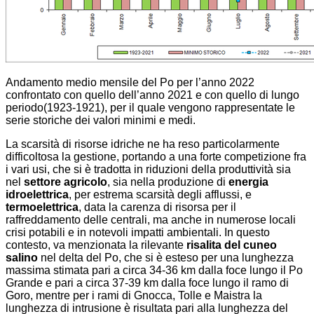
A
ndamento medio mensile del Po per l’anno 2022
confrontato con quello dell’anno 2021 e con quello di lungo
periodo(1923-1921), per il quale vengono rappresentate le
serie storiche dei valori minimi e medi.
La scarsità di risorse idriche ne ha reso particolarmente
difficoltosa la gestione, portando a una forte competizione fra
i vari usi, che si è tradotta in riduzioni della produttività sia
nel
settore agricolo
, sia nella produzione di
energia
idroelettrica
, per estrema scarsità degli afflussi, e
termoelettrica
, data la carenza di risorsa per il
raffreddamento delle centrali, ma anche in numerose locali
crisi potabili e in notevoli impatti ambientali. In questo
contesto, va menzionata la rilevante
risalita del cuneo
salino
nel delta del Po, che si è esteso per una lunghezza
massima stimata pari a circa 34-36 km dalla foce lungo il Po
Grande e pari a circa 37-39 km dalla foce lungo il ramo di
Goro, mentre per i rami di Gnocca, Tolle e Maistra la
lunghezza di intrusione è risultata pari alla lunghezza del