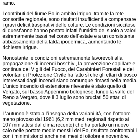
ramo.
I contributi del fiume Po in ambito irriguo, tramite la rete
consortile regionale, sono risultati insufficienti a compensare
i gravi deficit traspirativi delle colture. Le condizioni siccitose
di quest’anno hanno portato infatti l’umidità del suolo a valori
estremamente bassi nel corso dell’estate e a un consistente
abbassamento della falda ipodermica, aumentando le
richieste irrigue.
Nonostante le condizioni estremamente favorevoli alla
propagazione di incendi boschivi, la prevenzione capillare e
continua dei Vigili del Fuoco, dei Carabinieri Forestali e dei
volontari di Protezione Civile ha fatto sì che gli ettari di bosco
interessati dagli incendi siano comunque rimasti nella media.
L’unico incendio di estensione rilevante è stato quello di
Vergato, sul basso Appennino bolognese, lungo la valle del
Reno a Vergato, dove il 3 luglio sono bruciati 50 ettari di
vegetazione.
L’autunno è stato all’insegna della variabilità, con l’ottobre
meno piovoso dal 1961 (6,2 mm medi regionali rispetto ai
107 mm attesi dal clima recente) che ha portato un nuovo
calo nelle portate medie mensili del Po, risultate confrontabili
con i minimi storici anche nei mesi di ottobre e novembre.