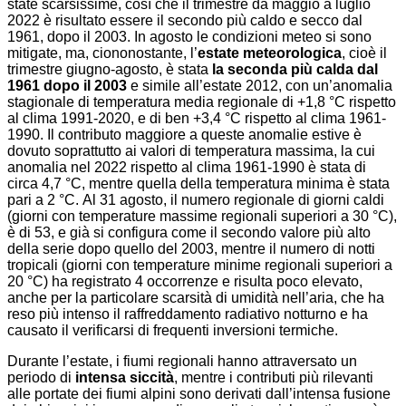
state scarsissime, così che il trimestre da maggio a luglio
2022 è risultato essere il secondo più caldo e secco dal
1961, dopo il 2003.
In agosto le condizioni meteo si sono
mitigate, ma, ciononostante, l’
estate meteorologica
, cioè il
trimestre giugno-agosto, è stata
la seconda più calda dal
1961 dopo il 2003
e simile all’estate 2012, con un’anomalia
stagionale di temperatura media regionale di +1,8 °C rispetto
al clima 1991-2020, e di ben +3,4 °C rispetto al clima 1961-
1990. Il contributo maggiore a queste anomalie estive è
dovuto soprattutto ai valori di temperatura massima, la cui
anomalia nel 2022 rispetto al clima 1961-1990 è stata di
circa 4,7 °C, mentre quella della temperatura minima è stata
pari a 2 °C.
Al 31 agosto, il numero regionale di giorni caldi
(giorni con temperature massime regionali superiori a 30 °C),
è di 53, e già si configura come il secondo valore più alto
della serie dopo quello del 2003, mentre il numero di notti
tropicali (giorni con temperature minime regionali superiori a
20 °C) ha registrato 4 occorrenze e risulta poco elevato,
anche per la particolare scarsità di umidità nell’aria, che ha
reso più intenso il raffreddamento radiativo notturno e ha
causato il verificarsi di frequenti inversioni termiche.
Durante l’estate, i fiumi regionali hanno attraversato un
periodo di
intensa siccità
, mentre i contributi più rilevanti
alle portate dei fiumi alpini sono derivati dall’intensa fusione