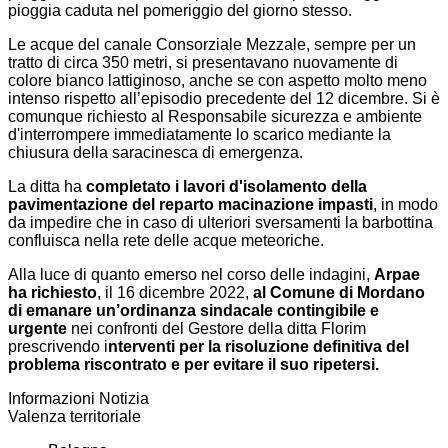
pioggia caduta nel pomeriggio del giorno stesso.
Le acque del canale Consorziale Mezzale, sempre per un
tratto di circa 350 metri, si presentavano nuovamente di
colore bianco lattiginoso, anche se con aspetto molto meno
intenso rispetto all’episodio precedente del 12 dicembre. Si è
comunque richiesto al Responsabile sicurezza e ambiente
d'interrompere immediatamente lo scarico mediante la
chiusura della saracinesca di emergenza.
La ditta ha
completato i lavori d'isolamento della
pavimentazione del reparto macinazione impasti
, in modo
da impedire che in caso di ulteriori sversamenti la barbottina
confluisca nella rete delle acque meteoriche.
Alla luce di quanto emerso nel corso delle indagini,
Arpae
ha richiesto
, il 16 dicembre 2022,
al Comune di Mordano
di emanare un’ordinanza sindacale contingibile e
urgente
nei confronti del Gestore della ditta Florim
prescrivendo i
nterventi per la risoluzione definitiva del
problema riscontrato e per evitare il suo ripetersi.
Informazioni Notizia
Valenza territoriale