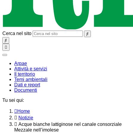
Cerca nel sito
SEARCH
Toggle
navigation
chiudi
Arpae
Attività e servizi
Il territorio
Temi ambientali
Dati e report
Documenti
Tu sei qui:
Home
Notizie
Acque bianche lattiginose nel canale consorziale
Mezzale nell’imolese