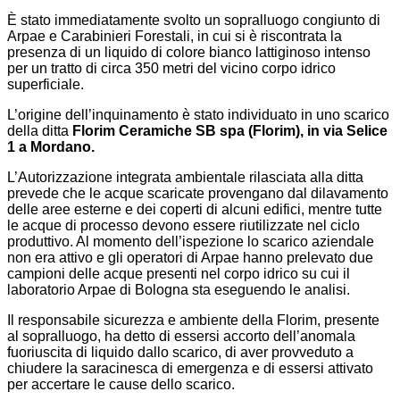
È stato immediatamente svolto un sopralluogo congiunto di
Arpae e Carabinieri Forestali, in cui si è riscontrata la
presenza di un liquido di colore bianco lattiginoso intenso
per un tratto di circa 350 metri del vicino corpo idrico
superficiale.
L’origine dell’inquinamento è stato individuato in uno scarico
della ditta
Florim Ceramiche SB spa (Florim), in via Selice
1 a Mordano.
L’Autorizzazione integrata ambientale rilasciata alla ditta
prevede che le acque scaricate provengano dal dilavamento
delle aree esterne e dei coperti di alcuni edifici, mentre tutte
le acque di processo devono essere riutilizzate nel ciclo
produttivo. Al momento dell’ispezione lo scarico aziendale
non era attivo e gli operatori di Arpae hanno prelevato due
campioni delle acque presenti nel corpo idrico su cui il
laboratorio Arpae di Bologna sta eseguendo le analisi.
Il responsabile sicurezza e ambiente della Florim, presente
al sopralluogo, ha detto di essersi accorto dell’anomala
fuoriuscita di liquido dallo scarico, di aver provveduto a
chiudere la saracinesca di emergenza e di essersi attivato
per accertare le cause dello scarico.