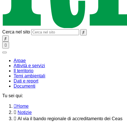
Cerca nel sito
SEARCH
Toggle
navigation
chiudi
Arpae
Attività e servizi
Il territorio
Temi ambientali
Dati e report
Documenti
Tu sei qui:
Home
Notizie
Al via il bando regionale di accreditamento dei Ceas