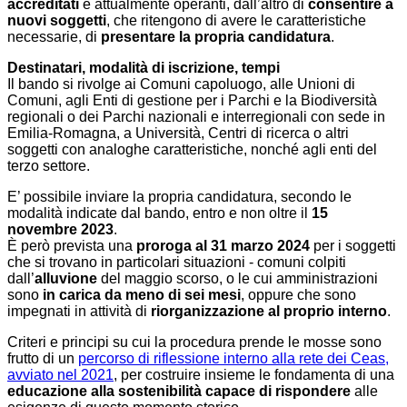
accreditati
e attualmente operanti, dall’altro di
consentire a
nuovi soggetti
, che ritengono di avere le caratteristiche
necessarie, di
presentare la propria candidatura
.
Destinatari, modalità di iscrizione, tempi
Il bando si rivolge ai Comuni capoluogo, alle Unioni di
Comuni, agli Enti di gestione per i Parchi e la Biodiversità
regionali o dei Parchi nazionali e interregionali con sede in
Emilia-Romagna, a Università, Centri di ricerca o altri
soggetti con analoghe caratteristiche, nonché agli enti del
terzo settore.
E’ possibile inviare la propria candidatura, secondo le
modalità indicate dal bando, entro e non oltre il
15
novembre 2023
.
È però prevista una
proroga al 31 marzo 2024
per i soggetti
che si trovano in particolari situazioni - comuni colpiti
dall’
alluvione
del maggio scorso, o le cui amministrazioni
sono
in carica da meno di sei mesi
, oppure che sono
impegnati in attività di
riorganizzazione al proprio interno
.
Criteri e principi su cui la procedura prende le mosse sono
frutto di un
percorso di riflessione interno alla rete dei Ceas,
avviato nel 2021
, per costruire insieme le fondamenta di una
educazione alla sostenibilità capace di rispondere
alle