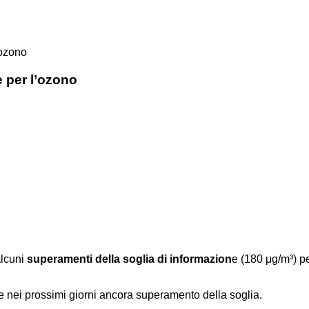
’ozono
 per l’ozono
 alcuni
superamenti della soglia di informazion
e (180 μg/m³) pe
 nei prossimi giorni ancora superamento della soglia.