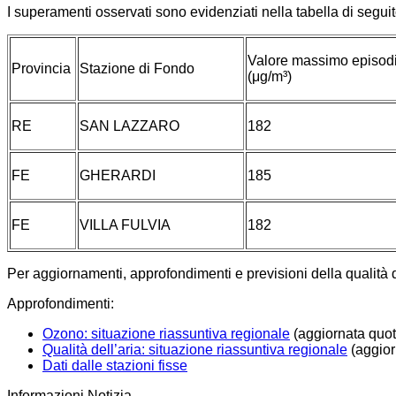
I superamenti osservati sono evidenziati nella tabella di seguito
Valore massimo episod
Provincia
Stazione di Fondo
(μg/m³)
RE
SAN LAZZARO
182
FE
GHERARDI
185
FE
VILLA FULVIA
182
Per aggiornamenti, approfondimenti e previsioni della qualità 
Approfondimenti:
Ozono: situazione riassuntiva regionale
(aggiornata quo
Qualità dell’aria: situazione riassuntiva regionale
(aggior
Dati dalle stazioni fisse
Informazioni Notizia