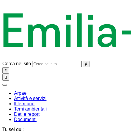
Cerca nel sito
SEARCH
Toggle
navigation
chiudi
Arpae
Attività e servizi
Il territorio
Temi ambientali
Dati e report
Documenti
Tu sei qui: