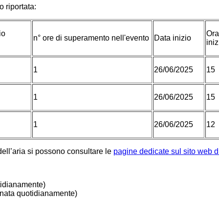
 riportata:
io
Ora
n° ore di superamento nell'evento
Data inizio
iniz
1
26/06/2025
15
1
26/06/2025
15
1
26/06/2025
12
dell’aria si possono consultare le
pagine dedicate sul sito web d
tidianamente)
nata quotidianamente)