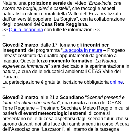
Natura’ una
proiezione serale
del video
“Enza-Incia, che
scorre tra borghi, pievi e castelli
”, che raccoglie aspetti
naturalistici storici e rurali della Valle dell’Enza realizzato
dall’università popolare ‘La Sorgiva”, con la collaborazione
degli operatori del
Ceas Rete Reggiana
.
>>
Qui la locandina
con tutte le informazioni <<
--
Giovedì 2 marzo
, dalle 17,
tornano gli
incontri per
insegnanti
del programma “
La scuola in natura
– Progetto
Infeas” costituito da quattro appuntamenti da gennaio a
maggio. Questo
terzo momento formativo
"
La Natura:
esperienza immersiva
" sarà dedicato alla sperimentazione in
natura, a cura delle educatrici ambientali
CEAS Valle del
Panaro
.
La partecipazione è gratuita, iscrizione obbligatoria
online
.
--
Giovedì 2 marzo
, alle 21 a
Scandiano
“
Scenari presenti e
futuri del clima che cambia
”, una
serata
a cura del
CEAS
Terre Reggiane – Tresinaro Secchia
e Meteo Reggio in cui si
parlerà di
eventi meteorologici estremi
, di come si
presentano nel e di cosa aspettarsi dagli scenari futuri che si
aprono davanti noi alla luce dei cambiamenti in corso. A cura
dell’Associazione “Lazzaroni”, all'interno della rassegna