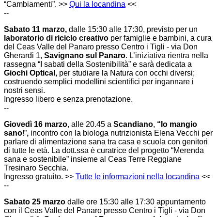
“Cambiamenti”. >>
Qui la locandina
<<
--
Sabato 11 marzo,
dalle
15:30 alle 17:30, previsto per un
laboratorio di riciclo creativo
per famiglie e bambini,
a cura
del
Ceas Valle del Panaro
presso Centro i Tigli - via Don
Gherardi 1,
Savignano sul Panaro
. L’iniziativa rientra nella
rassegna “I sabati della Sostenibilità” e sarà dedicata a
Giochi Optical,
per studiare la Natura con occhi diversi;
costruendo semplici modellini scientifici per ingannare i
nostri sensi.
Ingresso libero e senza prenotazione.
--
Giovedì 16 marzo
, alle 20.45 a
Scandiano
,
“
I
o mangio
sano
!”
,
incontro con la biologa nutrizionista
Elena Vecchi per
parlare di alimentazione sana tra casa e scuola con genitori
di tutte le età.
La dott.ssa è curatrice del progetto “Merenda
sana e sostenibile” insieme al Ceas Terre Reggiane
Tresinaro Secchia.
Ingresso gratuito. >>
T
utte le informazioni nella locandina
<<
--
Sabato 25 marzo
dalle ore 15:30 alle 17:30 appuntamento
con il
Ceas Valle del Panaro
presso Centro i Tigli - via Don