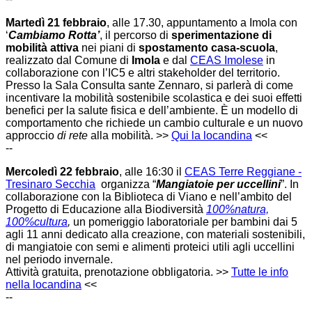
Martedì
21 febbraio
, alle 17.30, appuntamento a Imola con
‘
Cambiamo Rotta’
, il percorso di
sperimentazione di
mobilità attiva
nei piani di
spostamento casa-scuola
,
realizzato dal Comune di
Imola
e dal
CEAS Imolese
in
collaborazione con l’IC5 e altri stakeholder del territorio.
Presso la Sala Consulta sante Zennaro, si parlerà di come
incentivare la mobilità sostenibile scolastica e dei suoi effetti
benefici per la salute fisica e dell’ambiente. È un modello di
comportamento che richiede un cambio culturale e un nuovo
approccio
di rete
alla mobilità. >>
Qui la locandina
<<
--
Mercoledì 22 febbraio
, alle 16:30 il
CEAS Terre Reggiane -
Tresinaro Secchia
organizza “
Mangiatoie per uccellini
”. In
collaborazione con la Biblioteca di Viano e
nell’ambito del
Progetto di Educazione alla Biodiversità
100%natura,
100%cultura
,
un pomeriggio laboratoriale per bambini dai 5
agli 11 anni dedicato alla creazione, con materiali sostenibili,
di mangiatoie con semi e alimenti proteici utili agli uccellini
nel periodo invernale.
Attività gratuita, prenotazione obbligatoria. >>
Tutte le info
nella locandina
<<
--