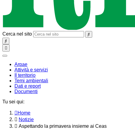
Cerca nel sito
SEARCH
Toggle
navigation
chiudi
Arpae
Attività e servizi
Il territorio
Temi ambientali
Dati e report
Documenti
Tu sei qui:
Home
Notizie
Aspettando la primavera insieme ai Ceas