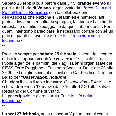
Sabato 25 febbraio
, a partire dalle 8.45,
grande evento di
pulizia del Lido di Volano
, organizzato dal
Parco Delta del
Po dell’Emilia-Romagna
, con la collaborazione
dell’Associazione Nazionale Carabinieri e numerosi altri
partner. Insieme per pulire la spiaggia, la pineta e l'ambiente
circostante dai rifiuti spiaggiati e da quelli abbandonati. Per
quanti intendono partecipare, è necessario portare con sé un
paio di guanti da lavoro. >>
Tutte le informazioni nella
locandina
<<
--
Previsto sempre per
sabato 25 febbraio
il secondo incontro
del ciclo di appuntamenti
“La volta celeste
”, uscite in natura
rivolte a genitori e bambini dai 7 agli 11 anni organizzate dal
CEAS Terre Reggiane – Tresinaro Secchia. Dalle ore 20 alle
22.30, le famiglie sono infatti invitate a Ca’ Toschi di Comune
Baiso per
“Osservazioni notturne”
.
Chiuderà il ciclo il terzo incontro: “
Osservazioni diurne
”, che
si terrà
domenica 12 marzo
dalle 10 alle 12.30 alla Salse di
Regnano del Comune di Viano.
La partecipazione è gratuita. >>
Tutte le info nella
locandina
<<
--
Lunedì 27 febbraio
, nella rassegna ‘Appuntamenti con la