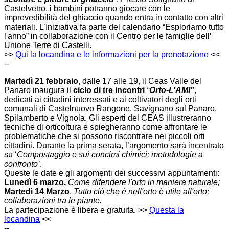
Castelvetro, i bambini potranno giocare con le
imprevedibilità del ghiaccio quando entra in contatto con altri
materiali. L’Iniziativa fa parte del calendario “Esploriamo tutto
l'anno” in collaborazione con il Centro per le famiglie dell’
Unione Terre di Castelli.
>>
Qui la locandina e le informazioni per la prenotazione
<<
--
Martedì 21 febbraio,
dalle 17 alle 19, il Ceas Valle del
Panaro inaugura il
ciclo di tre incontri
“
Orto-L’AMI”
,
dedicati ai cittadini interessati e ai coltivatori degli orti
comunali di Castelnuovo Rangone, Savignano sul Panaro,
Spilamberto e Vignola.
G
li esperti del CEAS illustreranno
tecniche di orticoltura e spiegheranno come affrontare le
problematiche che si possono riscontrare nei piccoli orti
cittadini. Durante la prima serata, l’argomento sarà incentrato
su ‘
Compostaggio e sui conc
imi chimici: metodologie a
confronto’
.
Queste le date e gli argomenti dei successivi appuntamenti:
Lunedì 6 marzo,
Come difendere l'orto in maniera naturale;
Martedì 14 Marzo
,
Tutto ciò che è nell'orto è utile all'orto:
collaborazioni tra le piante.
La partecipazione è libera e gratuita. >>
Questa la
locandina
<<
--