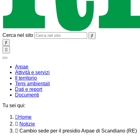
Cerca nel sito
SEARCH
Toggle
navigation
chiudi
Arpae
Attività e servizi
Il territorio
Temi ambientali
Dati e report
Documenti
Tu sei qui:
Home
Notizie
Cambio sede per il presidio Arpae di Scandiano (RE)