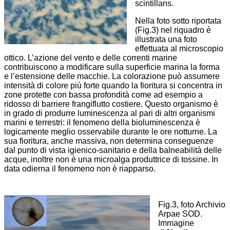
scintillans.
Nella foto sotto riportata
(Fig.3) nel riquadro è
illustrata una foto
effettuata al microscopio
ottico. L’azione del vento e delle correnti marine
contribuiscono a modificare sulla superficie marina la forma
e l’estensione delle macchie. La colorazione può assumere
intensità di colore più forte quando la fioritura si concentra in
zone protette con bassa profondità come ad esempio a
ridosso di barriere frangiflutto costiere. Questo organismo è
in grado di produrre luminescenza al pari di altri organismi
marini e terrestri: il fenomeno della bioluminescenza è
logicamente meglio osservabile durante le ore notturne. La
sua fioritura, anche massiva, non determina conseguenze
dal punto di vista igienico-sanitario e della balneabilità delle
acque, inoltre non è una microalga produttrice di tossine. In
data odierna il fenomeno non è riapparso.
Fig.3, foto Archivio
Arpae SOD.
Immagine