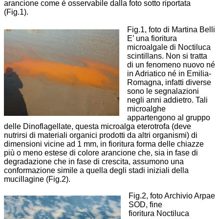
arancione come è osservabile dalla foto sotto riportata
(Fig.1).
Fig.1, foto di Martina Belli
E’ una fioritura
microalgale di Noctiluca
scintillans. Non si tratta
di un fenomeno nuovo né
in Adriatico né in Emilia-
Romagna, infatti diverse
sono le segnalazioni
negli anni addietro. Tali
microalghe
appartengono al gruppo
delle Dinoflagellate, questa microalga eterotrofa (deve
nutrirsi di materiali organici prodotti da altri organismi) di
dimensioni vicine ad 1 mm, in fioritura forma delle chiazze
più o meno estese di colore arancione che, sia in fase di
degradazione che in fase di crescita, assumono una
conformazione simile a quella degli stadi iniziali della
mucillagine (Fig.2).
Fig.2, foto Archivio Arpae
SOD, fine
fioritura Noctiluca