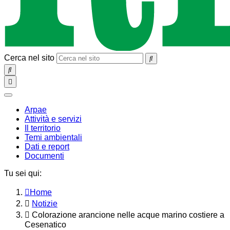
Cerca nel sito
SEARCH
Toggle
navigation
chiudi
Arpae
Attività e servizi
Il territorio
Temi ambientali
Dati e report
Documenti
Tu sei qui:
Home
Notizie
Colorazione arancione nelle acque marino costiere a
Cesenatico