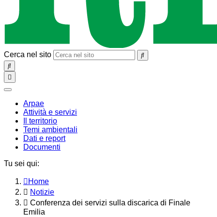
Cerca nel sito
SEARCH
Toggle
navigation
chiudi
Arpae
Attività e servizi
Il territorio
Temi ambientali
Dati e report
Documenti
Tu sei qui:
Home
Notizie
Conferenza dei servizi sulla discarica di Finale
Emilia