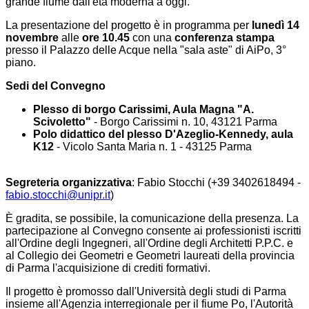
grande fiume dall'età moderna a oggi.
La presentazione del progetto è in programma per
lunedì 14
novembre
alle
ore 10.45
con una
conferenza stampa
presso il Palazzo delle Acque nella "sala aste" di AiPo, 3°
piano.
Sedi del Convegno
Plesso di borgo Carissimi, Aula Magna "A.
Scivoletto"
- Borgo Carissimi n. 10, 43121 Parma
Polo didattico del plesso D'Azeglio-Kennedy, aula
K12
- Vicolo Santa Maria n. 1 - 43125 Parma
Segreteria organizzativa
: Fabio Stocchi (+39 3402618494 -
fabio.stocchi@unipr.it
)
È gradita, se possibile, la comunicazione della presenza. La
partecipazione al Convegno consente ai professionisti iscritti
all'Ordine degli Ingegneri, all'Ordine degli Architetti P.P.C. e
al Collegio dei Geometri e Geometri laureati della provincia
di Parma l'acquisizione di crediti formativi.
Il progetto è promosso dall'Università degli studi di Parma
insieme all'Agenzia interregionale per il fiume Po, l'Autorità