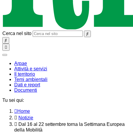
Cerca nel sito
SEARCH
Toggle
navigation
chiudi
Arpae
Attività e servizi
Il territorio
Temi ambientali
Dati e report
Documenti
Tu sei qui:
Home
Notizie
Dal 16 al 22 settembre torna la Settimana Europea
della Mobilità