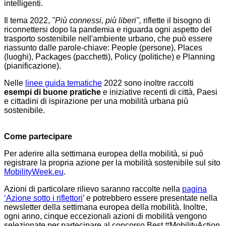
intelligenti.
Il tema 2022,
"Più connessi, più liberi",
riflette il bisogno di
riconnettersi dopo la pandemia e riguarda ogni aspetto del
trasporto sostenibile nell'ambiente urbano, che può essere
riassunto dalle parole-chiave: People (persone), Places
(luoghi), Packages (pacchetti), Policy (politiche) e Planning
(pianificazione).
Nelle
linee guida tematiche
2022 sono inoltre raccolti
esempi di buone pratiche
e iniziative recenti di città, Paesi
e cittadini di ispirazione per una mobilità urbana più
sostenibile.
Come partecipare
Per aderire alla settimana europea della mobilità, si può
registrare la propria azione per la mobilità sostenibile sul sito
MobilityWeek.eu
.
Azioni di particolare rilievo saranno raccolte nella
pagina
‘Azione sotto i riflettori
’ e potrebbero essere presentate nella
newsletter della
settimana europea della mobilità
.
Inoltre,
ogni anno, cinque eccezionali azioni di mobilità vengono
selezionate per partecipare al concorso Best #MobilityAction