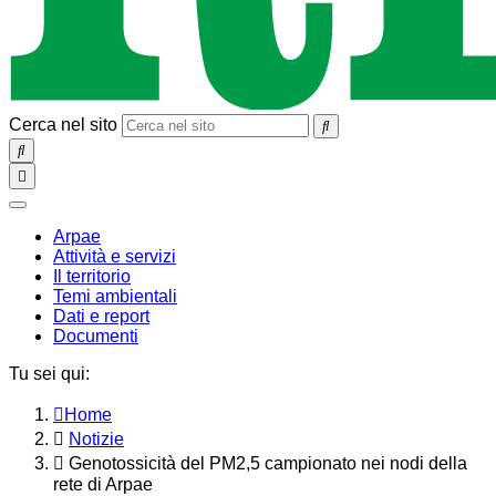
Cerca nel sito
SEARCH
Toggle
navigation
chiudi
Arpae
Attività e servizi
Il territorio
Temi ambientali
Dati e report
Documenti
Tu sei qui:
Home
Notizie
Genotossicità del PM2,5 campionato nei nodi della
rete di Arpae