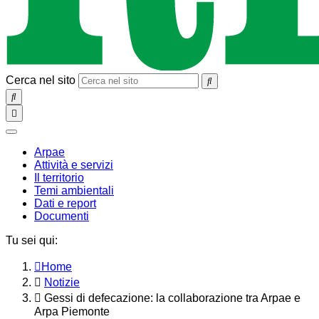
Cerca nel sito
SEARCH
Toggle
navigation
chiudi
Arpae
Attività e servizi
Il territorio
Temi ambientali
Dati e report
Documenti
Tu sei qui:
Home
Notizie
Gessi di defecazione: la collaborazione tra Arpae e
Arpa Piemonte