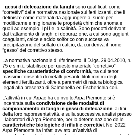
I
gessi di defecazione da fanghi
sono qualificati come
“correttivi” dalla normativa nazionale sui fertilizzanti, che li
definisce come materiali da aggiungere al suolo per
modificarne e migliorarne le proprietà chimiche anomale,
quali ad esempio il pH e la salinità. Sono prodotti derivanti
dal trattamento di fanghi di depurazione, a cui sono aggiunti
coagulanti, calce e acido solforico con successiva
precipitazione del solfato di calcio, da cui deriva il nome
“gesso” del correttivo stesso.
La normativa nazionale di riferimento, il D.lgs. 29.04.2010, n.
75 e s.m.i., stabilisce per questo materiale “correttivo”
specifiche caratteristiche di conformità
, tra cui tenori
massimi consentiti di metalli pesanti, titoli minimi degli
elementi fertilizzanti, oltre a parametri di natura biologica
legati alla presenza di Salmonella ed Escherichia coli.
L’attività in cui Arpae ha coinvolto Arpa Piemonte si è
incentrata sulla
condivisione delle modalità di
campionamento di fanghi e gessi di defecazione
, ai fini
della loro rappresentatività, e sulla successiva analisi presso
i laboratori di Arpa Piemonte, per la determinazione delle
caratteristiche biologiche di rifiuti e correttivi
. Nel 2022
Arpa Piemonte ha infatti avviato un’attività di