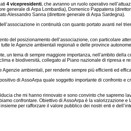
cati
4 vicepresidenti
, che avranno un ruolo operativo nell’attuaz
ttore generale di Arpa Lombardia), Domenico Pappaterra (direttor
nato Alessandro Sanna (direttore generale di Arpa Sardegna).
 dell’associazione in continuità con quanto portato avanti nel tri
orzamento del posizionamento dell’associazione, con particolare a
tutte le Agenzie ambientali regionali e delle province autonome
 salute, un tema di sempre maggiore importanza, nell'ambito della 
a e biodiversità, collegato al Piano nazionale di ripresa e res
Agenzie ambientali, per renderle sempre più efficienti ed efficaci 
 positivo di AssoArpa quale soggetto importante di confronto e c
a fiducia che mi hanno rinnovato e sono convinto che sapremo lav
biamo confrontare. Obiettivo di AssoArpa è la valorizzazione e 
nsieme per rafforzare il valore pubblico dei nostri enti e dell’in