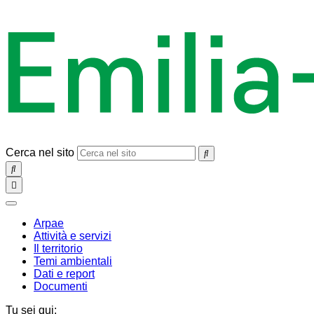
Cerca nel sito
SEARCH
Toggle
navigation
chiudi
Arpae
Attività e servizi
Il territorio
Temi ambientali
Dati e report
Documenti
Tu sei qui: