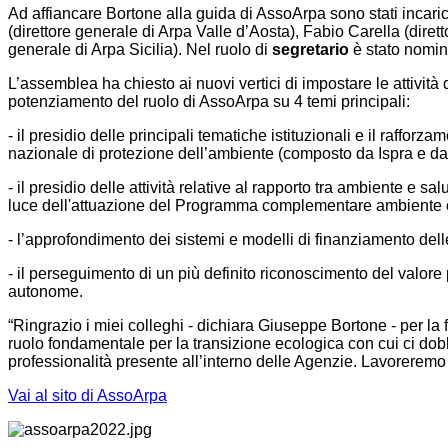
Ad affiancare Bortone alla guida di AssoArpa sono stati incari
(direttore generale di Arpa Valle d’Aosta), Fabio Carella (dire
generale di Arpa Sicilia). Nel ruolo di
segretario
è stato nomi
L’assemblea ha chiesto ai nuovi vertici di impostare le attività
potenziamento del ruolo di AssoArpa su 4 temi principali:
- il presidio delle principali tematiche istituzionali e il raff
nazionale di protezione dell’ambiente (composto da Ispra e da 
- il presidio delle attività relative al rapporto tra ambiente e
luce dell'attuazione del Programma complementare ambiente clim
- l’approfondimento dei sistemi e modelli di finanziamento delle 
- il perseguimento di un più definito riconoscimento del valore
autonome.
“Ringrazio i miei colleghi - dichiara Giuseppe Bortone - per l
ruolo fondamentale per la transizione ecologica con cui ci dob
professionalità presente all’interno delle Agenzie. Lavoreremo i
Vai al sito di AssoArpa