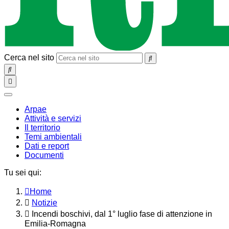
Cerca nel sito
SEARCH
Toggle
navigation
chiudi
Arpae
Attività e servizi
Il territorio
Temi ambientali
Dati e report
Documenti
Tu sei qui:
Home
Notizie
Incendi boschivi, dal 1° luglio fase di attenzione in
Emilia-Romagna