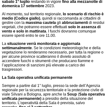
sabato 1° luglio
restando in vigore
fino alla mezzanotte di
domenica 17 settembre
2023.
Al momento, sul territorio regionale,
lo scenario di rischio è
medio (Codice giallo)
, quindi si raccomanda ai cittadini di
gestire con la
massima cautela
gli
abbruciamenti
di residui
vegetali, che potranno essere effettuati
solo in assenza di
vento e solo in mattinata
. I fuochi dovranno comunque
essere spenti entro le ore 11.00.
La
situazione verrà monitorata e aggiornata
settimanalmente
. Se le condizioni meteorologiche e della
vegetazione lo renderanno necessario, per tutta la regione o
per alcune province scatteranno il
divieto assoluto di
accendere fuochi o strumenti che producano fiamme e
l’applicazione di sanzioni più elevate a carico dei
trasgressori.
La Sala operativa unificata permanente
Sempre a partire dal
1° luglio, presso la sede dell’Agenzia
regionale per la sicurezza territoriale e la protezione civile di
viale Silvani a Bologna, apre anche la
Soup
(
Sala operativa
unificata permanente)
a presidio della situazione del
territorio. L’operatività
della Sala è prevista, salvo