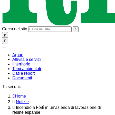
Cerca nel sito
SEARCH
Toggle
navigation
chiudi
Arpae
Attività e servizi
Il territorio
Temi ambientali
Dati e report
Documenti
Tu sei qui:
Home
Notizie
Incendio a Forlì in un’azienda di lavorazione di
resine espanse