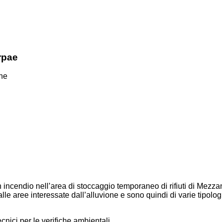
rpae
one
incendio nell’area di stoccaggio temporaneo di rifiuti di Mezzan
dalle aree interessate dall’alluvione e sono quindi di varie tipol
tecnici per le verifiche ambientali.