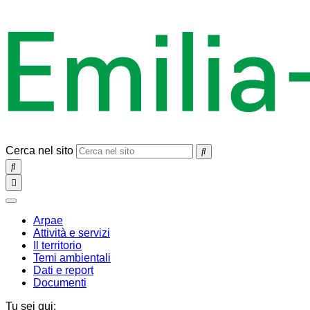
Cerca nel sito
SEARCH
Toggle
navigation
chiudi
Arpae
Attività e servizi
Il territorio
Temi ambientali
Dati e report
Documenti
Tu sei qui: